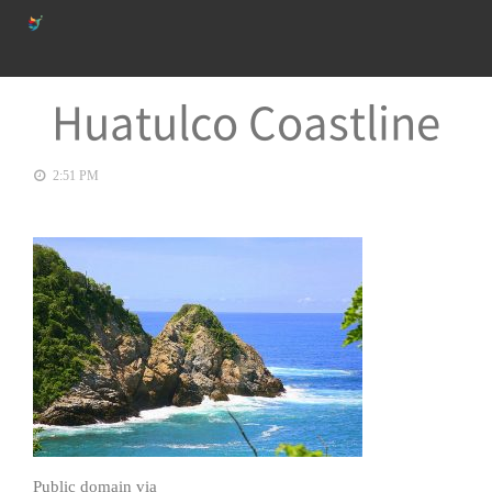
Huatulco Coastline
2:51 PM
Public domain via